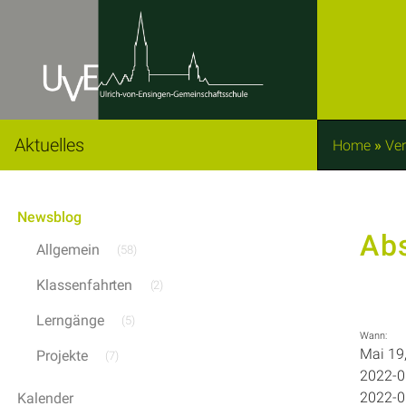
Aktuelles
Home
»
Ver
Newsblog
Ab
Allgemein
(58)
Klassenfahrten
(2)
Lerngänge
(5)
Wann:
Mai 19
Projekte
(7)
2022-0
2022-0
Kalender