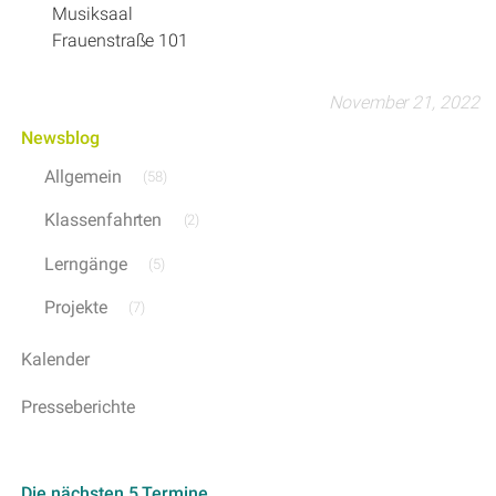
Musiksaal
Frauenstraße 101
November 21, 2022
Newsblog
Allgemein
(58)
Klassenfahrten
(2)
Lerngänge
(5)
Projekte
(7)
Kalender
Presseberichte
Die nächsten 5 Termine