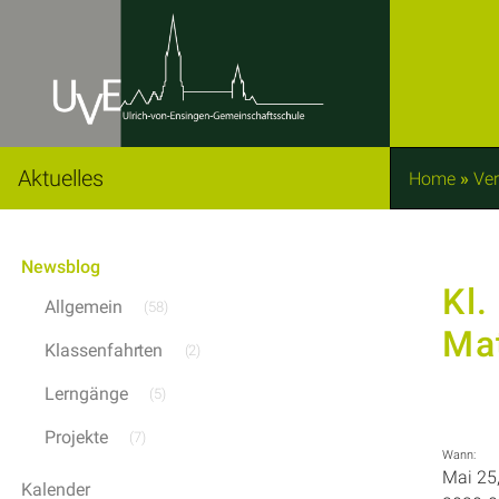
Aktuelles
Home
»
Ver
Newsblog
Kl.
Allgemein
(58)
Ma
Klassenfahrten
(2)
Lerngänge
(5)
Projekte
(7)
Wann:
Mai 25
Kalender