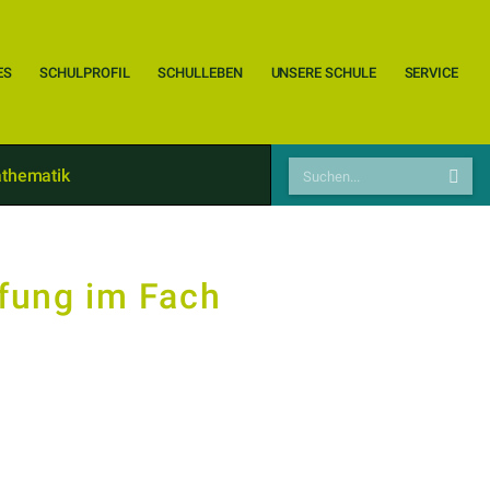
ES
SCHULPROFIL
SCHULLEBEN
UNSERE SCHULE
SERVICE
athematik
üfung im Fach