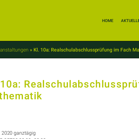
HOME
AKTUELL
anstaltungen
»
Kl. 10a: Realschulabschlussprüfung im Fach M
 10a: Realschulabschlusspr
thematik
, 2020
ganztägig