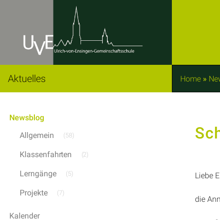
Aktuelles
Home
»
Ne
Newsblog
Sc
Allgemein
(58)
Klassenfahrten
(2)
Lerngänge
(5)
Liebe E
Projekte
(7)
die Anm
Kalender